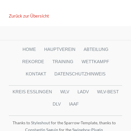
Zurück zur Übersicht
HOME
HAUPTVEREIN
ABTEILUNG
REKORDE
TRAINING
WETTKAMPF
KONTAKT
DATENSCHUTZHINWEIS
KREIS ESSLINGEN
WLV
LADV
WLV-BEST
DLV
IAAF
Thanks to
Styleshout
for the Sparrow-Template, thanks to
Constantin Saguin
for the
Swipebox-Plugin