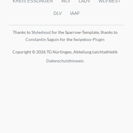
KREIS ESSLINGEN
WLV
LADV
WLV-BEST
DLV
IAAF
Thanks to
Styleshout
for the Sparrow-Template, thanks to
Constantin Saguin
for the
Swipebox-Plugin
Copyright © 2026 TG Nürtingen, Abteilung Leichtathletik
Datenschutzhinweis