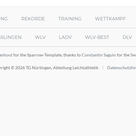
UNG
REKORDE
TRAINING
WETTKAMPF
SSLINGEN
WLV
LADV
WLV-BEST
DLV
leshout
for the Sparrow-Template, thanks to
Constantin Saguin
for the
Sw
right © 2026 TG Nürtingen, Abteilung Leichtathletik
Datenschutzhi