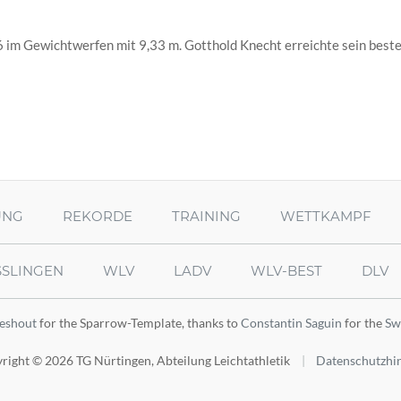
6 im Gewichtwerfen mit 9,33 m. Gotthold Knecht erreichte sein beste
UNG
REKORDE
TRAINING
WETTKAMPF
SSLINGEN
WLV
LADV
WLV-BEST
DLV
leshout
for the Sparrow-Template, thanks to
Constantin Saguin
for the
Sw
right © 2026 TG Nürtingen, Abteilung Leichtathletik
Datenschutzhi