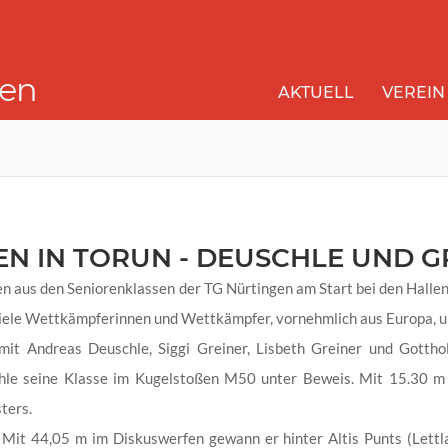
gen
AKTUELL
VEREIN
N IN TORUN - DEUSCHLE UND G
en aus den Seniorenklassen der TG Nürtingen am Start bei den Hallen
viele Wettkämpferinnen und Wettkämpfer, vornehmlich aus Europa, um 
it Andreas Deuschle, Siggi Greiner, Lisbeth Greiner und Gottho
hle seine Klasse im Kugelstoßen M50 unter Beweis. Mit 15.30 
ters.
r. Mit 44,05 m im Diskuswerfen gewann er hinter Altis Punts (Lett